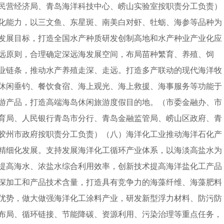
民营经济局、青岛海洋科技中心、崂山实验室按职责分工负责）
化能力，以三文鱼、东星斑、南美白对虾、牡蛎、海参等品种为
发展目标，打造全国水产种质研发创制高地和水产种业产业化应
远原则，合理确定深远海发展空间，布局苗种繁育、养殖、饲
业链条，推动水产养殖走深、走远。打造多产联动的现代海洋牧
休闲垂钓、餐饮食宿、海上观光、海上救援、海事服务等功能于
游产品，打造高端海岛休闲旅游度假目的地。（市委金融办、市
育局、人民银行青岛市分行、青岛金融监管局、崂山区政府、青
胶州市政府按职责分工负责）（八）海洋化工业推动海洋石化产
精细化发展。支持发展海洋化工循环产业体系，以海淡高盐水为
提高海水、浓盐水综合利用效率，创新技术提高海洋盐化工产品
深加工和产品技术含量，打造具有竞争力的海藻纤维、海藻肥料
优势，做大做强海洋化工涂料产业，研发新型浮力材料、防污防
布局、循环链接、节能降碳、资源利用、污染治理等重点任务，