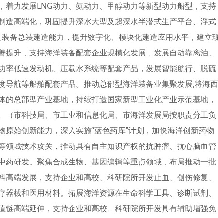
，着力发展LNG动力、氨动力、甲醇动力等新型动力船型，支持
制造高端化，巩固提升深水大型及超深水半潜式生产平台、浮式
开发装备总装建造能力，提升数字化、模块化建造应用水平，建立
善提升，支持海洋装备配套企业规模化发展，发展自动靠离泊、
功率低速发动机、压载水系统等配套产品，发展智能航行、脱硫
度导航等船舶配套产品。推动总部型海洋装备业集聚发展,将海西
体的总部型产业基地，持续打造国家新型工业化产业示范基地，
。（市科技局、市工业和信息化局、市海洋发展局按职责分工负
物原始创新能力，深入实施“蓝色药库”计划，加快海洋创新药物
等领域技术攻关，推动具有自主知识产权的抗肿瘤、抗心脑血管
中药研发。聚焦合成生物、基因编辑等重点领域，布局推动一批
料高端发展，支持企业和高校、科研院所开发止血、创伤修复、
疗器械和医用材料。拓展海洋资源在生命科学工具、诊断试剂、
值链高端延伸，支持企业和高校、科研院所开发具有辅助增强免