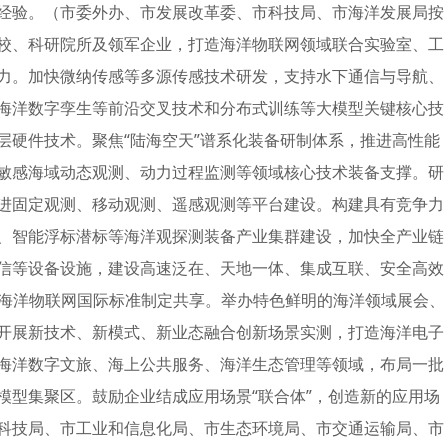
经验。（市委外办、市发展改革委、市科技局、市海洋发展局按
校、科研院所及领军企业，打造海洋物联网领域联合实验室、工
力。加快微纳传感等多源传感技术研发，支持水下通信与导航、
海洋数字孪生等前沿交叉技术和分布式训练等大模型关键核心技
层硬件技术。聚焦“陆海空天”谱系化装备研制体系，推进高性能
敏感海域动态观测、动力过程监测等领域核心技术装备支撑。研
进固定观测、移动观测、遥感观测等平台建设。构建具有竞争力
、智能浮标潜标等海洋观探测装备产业集群建设，加快全产业链
信等设备设施，建设高速泛在、天地一体、集成互联、安全高效
促进海洋物联网国际标准制定共享。举办特色鲜明的海洋领域展会、
开展新技术、新模式、新业态融合创新场景实测，打造海洋电子
海洋数字文旅、海上公共服务、海洋生态管理等领域，布局一批
模型集聚区。鼓励企业结成应用场景“联合体”，创造新的应用场
科技局、市工业和信息化局、市生态环境局、市交通运输局、市