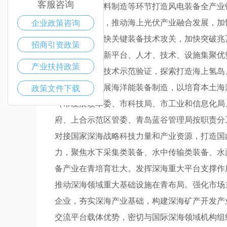
客服咨询
机、主轴、材料制造等环节打造风电装备全产业
光伏项目建设，推动海上光伏产业融合发展，加
企业政策咨询
交流合作，加快关键装备技术攻关，加快突破兆
招商引资政策
挥海洋科技创新平台、人才、技术、设施集聚优
产业扶持政策
绿氢综合利用技术示范验证，探索打造海上氢岛
励企业延伸拓展海洋能装备制造，以培育本土海
政策文件下载
（市发展改革委、市科技局、市工业和信息化局
府、上合示范区管委、青岛蓝谷管理局按职责分
对接国家深海战略科技力量和产业资源，打造国
力，聚焦水下采集类装备、水中传输类装备、水
备产业在青培育壮大。发挥深海重大平台支撑作
推动深海领域重大基础设施在青布局。强化市场
企业，夯实深海产业基础，构建深海矿产开发产
交流平台载体优势，密切与国际深海领域机构组